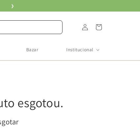
❯
Fazer
Carrinho
login
Bazar
Institucional
uto esgotou.
sgotar