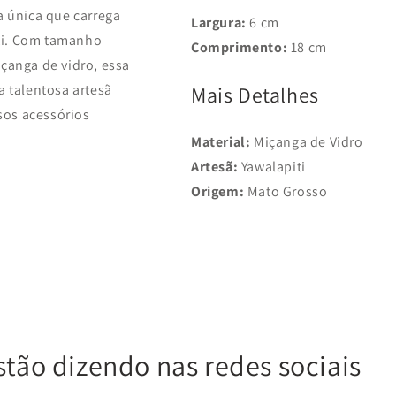
 única que carrega
Largura:
6 cm
iti. Com tamanho
Comprimento:
18 cm
içanga de vidro
, essa
a talentosa artesã
Mais Detalhes
sos acessórios
Material:
Miçanga de Vidro
Artesã:
Yawalapiti
Origem:
Mato Grosso
stão dizendo nas redes sociais