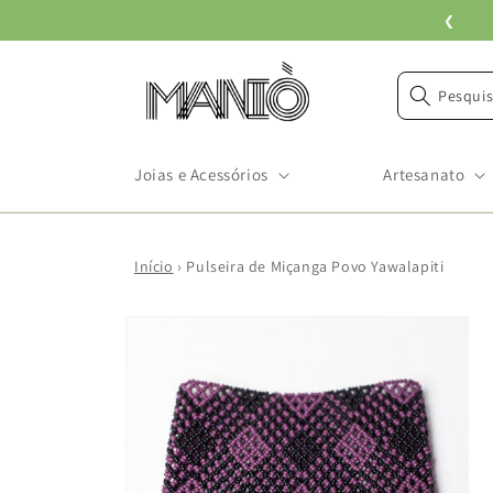
Pular
❮
para o
conteúdo
Pesquis
Joias e Acessórios
Artesanato
Início
›
Pulseira de Miçanga Povo Yawalapiti
Pular para
as
informações
do produto