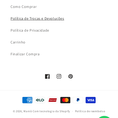
Como Comprar
Política de Trocas e Devoluções
Política de Privacidade
Carrinho
Finalizar Compra
Facebook
Instagram
Pinterest
Formas
de
© 2026,
Maniò
Com tecnologia da Shopify
pagamento
Política de reembolso