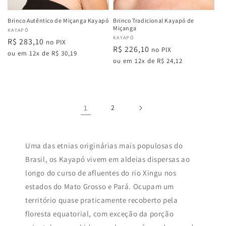
Brinco Autêntico de Miçanga Kayapó
Brinco Tradicional Kayapó de
Miçanga
Fabricante:
KAYAPÓ
Fabricante:
KAYAPÓ
Preço
R$ 283,10
no PIX
Preço
R$ 226,10
no PIX
normal
ou em 12x de R$ 30,19
normal
ou em 12x de R$ 24,12
1
2
Uma das etnias originárias mais populosas do
Brasil, os Kayapó vivem em aldeias dispersas ao
longo do curso de afluentes do rio Xingu nos
estados do Mato Grosso e Pará. Ocupam um
território quase praticamente recoberto pela
floresta equatorial, com exceção da porção