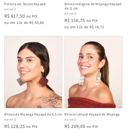
Pintura em Tecido Kayapó
Brinco Indígena de Miçanga Kayapó
de 11 cm
Fabricante:
KAYAPÓ
Fabricante:
KAYAPÓ
Preço
R$ 617,50
no PIX
Preço
R$ 156,75
no PIX
normal
ou em 12x de R$ 65,86
normal
ou em 12x de R$ 16,72
Brinco de Miçanga Kayapó de 8,5 cm
Brinco Cultural Kayapó de Miçanga
Fabricante:
KAYAPÓ
Fabricante:
KAYAPÓ
Preço
R$ 128,25
Preço
R$ 209,00
no PIX
no PIX