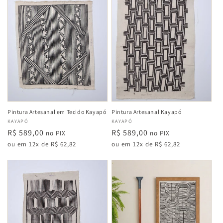
Pintura Artesanal em Tecido Kayapó
Pintura Artesanal Kayapó
Fabricante:
KAYAPÓ
Fabricante:
KAYAPÓ
Preço
R$ 589,00
Preço
R$ 589,00
no PIX
no PIX
normal
normal
ou em 12x de R$ 62,82
ou em 12x de R$ 62,82