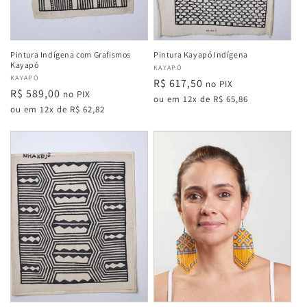
Pintura Indígena com Grafismos
Pintura Kayapó Indígena
Kayapó
Fabricante:
KAYAPÓ
Fabricante:
KAYAPÓ
Preço
R$ 617,50
no PIX
Preço
R$ 589,00
no PIX
normal
ou em 12x de R$ 65,86
normal
ou em 12x de R$ 62,82