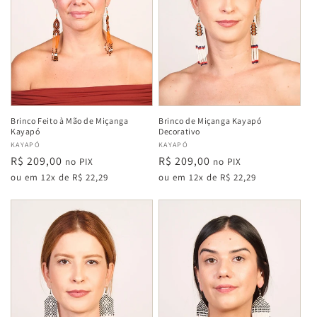
Brinco Feito à Mão de Miçanga
Brinco de Miçanga Kayapó
Kayapó
Decorativo
Fabricante:
KAYAPÓ
Fabricante:
KAYAPÓ
Preço
R$ 209,00
Preço
R$ 209,00
no PIX
no PIX
normal
normal
ou em 12x de R$ 22,29
ou em 12x de R$ 22,29