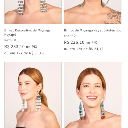
Brinco Decorativo de Miçanga
Brinco de Miçanga Kayapó Autêntico
Kayapó
Fabricante:
KAYAPÓ
Fabricante:
KAYAPÓ
Preço
R$ 226,10
no PIX
Preço
R$ 283,10
no PIX
normal
ou em 12x de R$ 24,12
normal
ou em 12x de R$ 30,19