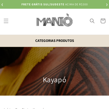
Pular
FRETE GRÁTIS SUL/SUDESTE
ACIMA DE R$300
❮
para o
❯
conteúdo
Carrinh
CATEGORIAS PRODUTOS
Kayapó