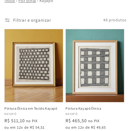
Início
›
Por Etnia
›
Kayapó
Filtrar e organizar
48 produtos
Pintura Étnica em Tecido Kayapó
Pintura Kayapó Étnica
Fabricante:
KAYAPÓ
Fabricante:
KAYAPÓ
Preço
R$ 511,10
Preço
R$ 465,50
no PIX
no PIX
normal
normal
ou em 12x de R$ 54,51
ou em 12x de R$ 49,65