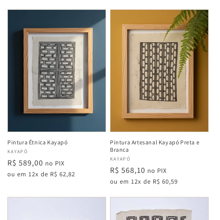
Pintura Étnica Kayapó
Pintura Artesanal Kayapó Preta e
Branca
Fabricante:
KAYAPÓ
Fabricante:
KAYAPÓ
Preço
R$ 589,00
no PIX
Preço
R$ 568,10
no PIX
normal
ou em 12x de R$ 62,82
normal
ou em 12x de R$ 60,59