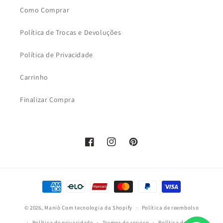
Como Comprar
Política de Trocas e Devoluções
Política de Privacidade
Carrinho
Finalizar Compra
Facebook
Instagram
Pinterest
Formas
de
© 2026,
Maniò
Com tecnologia da Shopify
pagamento
Política de reembolso
Política de privacidade
Termos de serviço
Política de frete