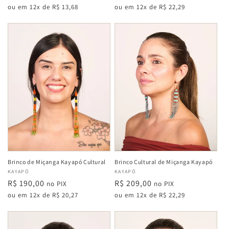
normal
normal
ou em 12x de R$ 13,68
ou em 12x de R$ 22,29
Brinco de Miçanga Kayapó Cultural
Brinco Cultural de Miçanga Kayapó
Fabricante:
KAYAPÓ
Fabricante:
KAYAPÓ
Preço
R$ 190,00
Preço
R$ 209,00
no PIX
no PIX
normal
normal
ou em 12x de R$ 20,27
ou em 12x de R$ 22,29