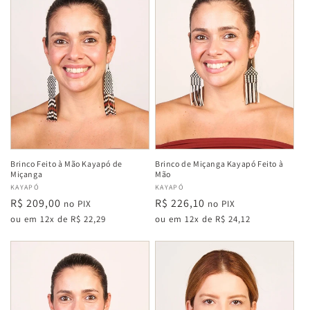
Brinco Feito à Mão Kayapó de
Brinco de Miçanga Kayapó Feito à
Miçanga
Mão
Fabricante:
KAYAPÓ
Fabricante:
KAYAPÓ
Preço
R$ 209,00
Preço
R$ 226,10
no PIX
no PIX
normal
normal
ou em 12x de R$ 22,29
ou em 12x de R$ 24,12