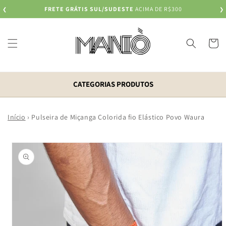
Pular
FRETE GRÁTIS SUL/SUDESTE
ACIMA DE R$300
❮
para o
❯
conteúdo
Carrinh
CATEGORIAS PRODUTOS
Início
›
Pulseira de Miçanga Colorida fio Elástico Povo Waura
Pular para
as
informações
do produto