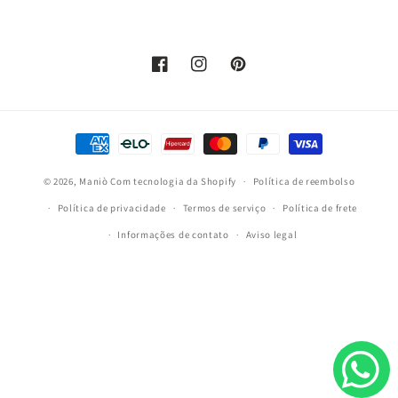
Facebook
Instagram
Pinterest
Formas
de
© 2026,
Maniò
Com tecnologia da Shopify
pagamento
Política de reembolso
Política de privacidade
Termos de serviço
Política de frete
Informações de contato
Aviso legal