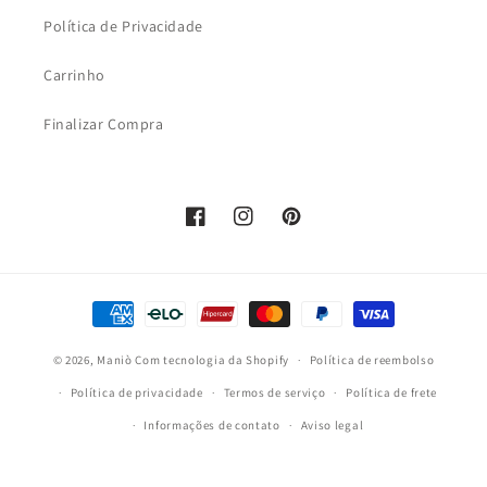
Política de Privacidade
Carrinho
Finalizar Compra
Facebook
Instagram
Pinterest
Formas
de
© 2026,
Maniò
Com tecnologia da Shopify
pagamento
Política de reembolso
Política de privacidade
Termos de serviço
Política de frete
Informações de contato
Aviso legal