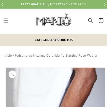
Pular
FRETE GRÁTIS SUL/SUDESTE
ACIMA DE R$300
❮
para o
❯
conteúdo
Carrinh
CATEGORIAS PRODUTOS
Início
›
Pulseira de Miçanga Colorida fio Elástico Povo Waura
Pular para
as
informações
do produto