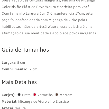
preservação das culturas indígenas, Pulseira de Miçanga
Colorida fio Elástico Povo Waura é perfeita para você!
Com tamanho Largura 5
cm X Circunferência 17cm
, esta
peça foi confeccionada com
Miçanga de Vidro
pelas
habilidosas mãos da artesã
Waura
, essa pulseira é uma
afirmação de sua identidade e apoio aos povos indígenas.
Guia de Tamanhos
Largura:
5 cm
Comprimento:
17 cm
Mais Detalhes
Cor(es):
Preta
Vermelha
Marrom
Material:
Miçanga de Vidro e fio Elástico
Artesã:
Waura