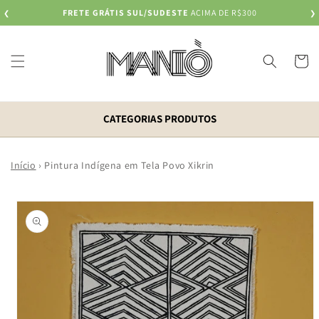
Pular
FRETE GRÁTIS SUL/SUDESTE
ACIMA DE R$300
❮
para o
❯
conteúdo
Carrinh
CATEGORIAS PRODUTOS
Início
›
Pintura Indígena em Tela Povo Xikrin
Pular para
as
informações
do produto