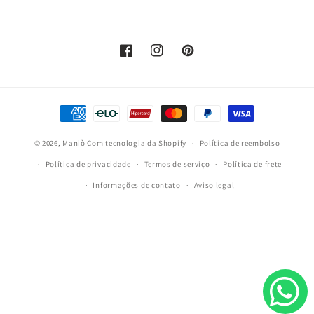
Facebook
Instagram
Pinterest
Formas
de
© 2026,
Maniò
Com tecnologia da Shopify
pagamento
Política de reembolso
Política de privacidade
Termos de serviço
Política de frete
Informações de contato
Aviso legal