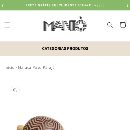
Pular
FRETE GRÁTIS SUL/SUDESTE
ACIMA DE R$300
❮
para o
❯
conteúdo
Carrinh
CATEGORIAS PRODUTOS
Início
›
Maracá Povo Karajá
Pular para
as
informações
do produto