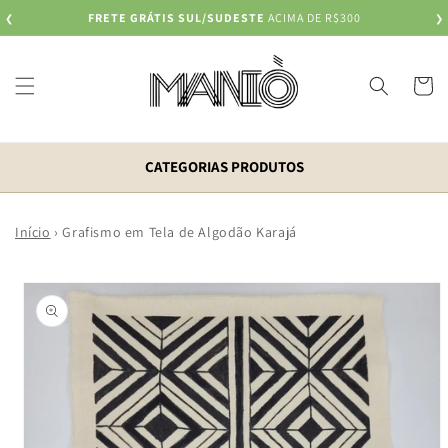
Pular
FRETE GRÁTIS SUL/SUDESTE
ACIMA DE R$300
❮
para o
❯
conteúdo
Carrinh
CATEGORIAS PRODUTOS
Início
›
Grafismo em Tela de Algodão Karajá
Pular para
as
informações
do produto