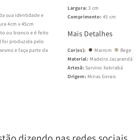
Largura:
3 cm
da sua identidade e
Comprimento:
45 cm
ura 4
cm x 45cm
Mais Detalhes
to ou branco e é feito
l foi produzida pelo
mesmo e faça parte da
Cor(es):
Marrom
Bege
Material:
Madeira Jacarandá
Artesã:
Sarvino Xakriabá
Origem:
Minas Gerais
stão dizendo nas redes sociais