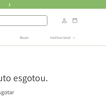
❯
Fazer
Carrinho
login
Bazar
Institucional
uto esgotou.
sgotar