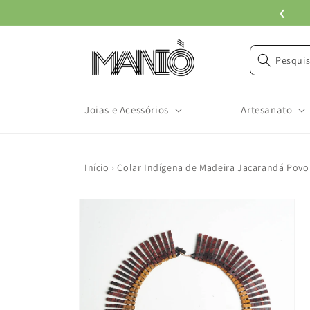
Pular
❮
para o
conteúdo
Pesquis
Joias e Acessórios
Artesanato
Início
›
Colar Indígena de Madeira Jacarandá Povo
Pular para
as
informações
do produto