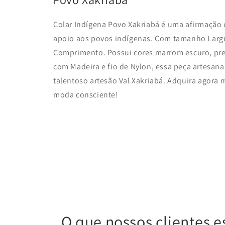
Colar Indígena Povo Xakriabá é uma afirmação 
apoio aos povos indígenas. Com tamanho Larg
C
omprimento
. Possui cores marrom escuro, pre
com Madeira
e fio de Nylon,
essa peça artesana
talentoso artesão Val
Xakriabá
. Adquira agora 
moda consciente!
O que nossos clientes e