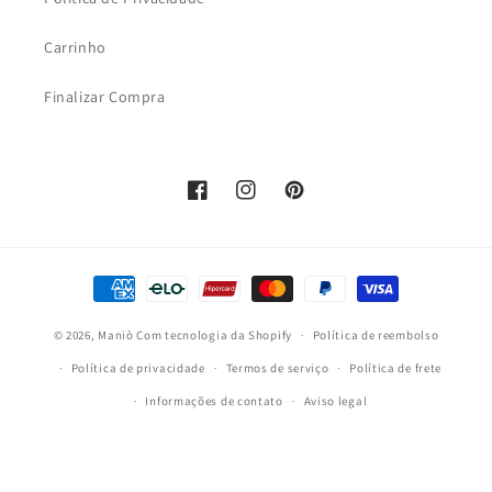
Carrinho
Finalizar Compra
Facebook
Instagram
Pinterest
Formas
de
© 2026,
Maniò
Com tecnologia da Shopify
pagamento
Política de reembolso
Política de privacidade
Termos de serviço
Política de frete
Informações de contato
Aviso legal