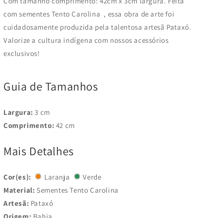
Com tamanho comprimento
: 42cm
x 3cm largura
.
Feita
com sementes Tento Carolina
, essa obra de arte foi
cuidadosamente produzida pela talentosa artesã Pataxó.
Valorize a cultura indígena com nossos acessórios
exclusivos!
Guia de Tamanhos
Largura:
3 cm
Comprimento:
42 cm
Mais Detalhes
Cor(es):
Laranja
Verde
Material:
Sementes Tento Carolina
Artesã:
Pataxó
Origem:
Bahia