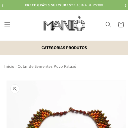
Pular
FRETE GRÁTIS SUL/SUDESTE
ACIMA DE R$300
❮
para o
❯
conteúdo
Carrinh
CATEGORIAS PRODUTOS
Início
›
Colar de Sementes Povo Pataxó
Pular para
as
informações
do produto