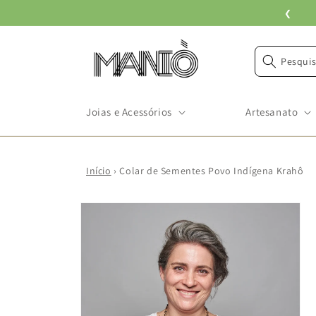
Pular
❮
para o
conteúdo
Pesquis
Joias e Acessórios
Artesanato
Início
›
Colar de Sementes Povo Indígena Krahô
Pular para
as
informações
do produto