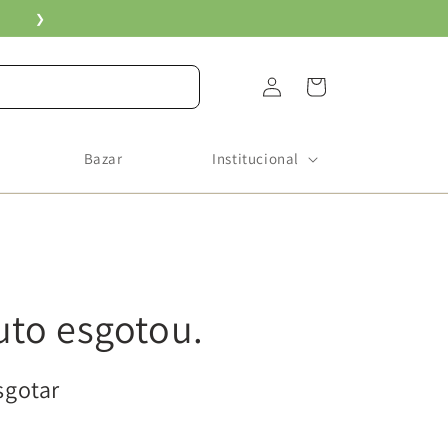
❯
Fazer
Carrinho
login
Bazar
Institucional
uto esgotou.
sgotar