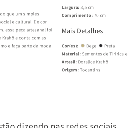
Largura:
3,5 cm
 do que um simples
Comprimento:
70 cm
cial e cultural. De cor
Mais Detalhes
 essa peça artesanal foi
e Krahô e conta com as
smo e faça parte da moda
Cor(es):
Bege
Preta
Material:
Sementes de Tiririca 
Artesã:
Doralice Krahô
Origem:
Tocantins
stão dizendo nas redes sociais