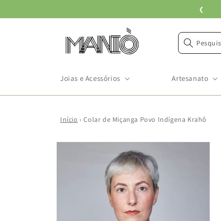
Pular
❮
para o
conteúdo
Pesquis
Joias e Acessórios
Artesanato
Início
›
Colar de Miçanga Povo Indígena Krahô
Pular para
as
informações
do produto