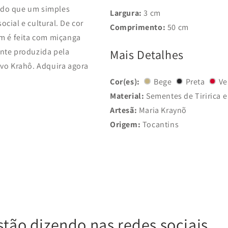
 do que um simples
Largura:
3 cm
cial e cultural. De cor
Comprimento:
50 cm
 é feita com miçanga
ente produzida pela
Mais Detalhes
ovo Krahô. Adquira agora
Cor(es):
Bege
Preta
Ve
Material:
Sementes de Tiririca 
Artesã:
Maria Kraynõ
Origem:
Tocantins
stão dizendo nas redes sociais