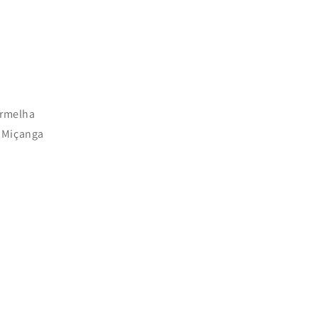
rmelha
e Miçanga