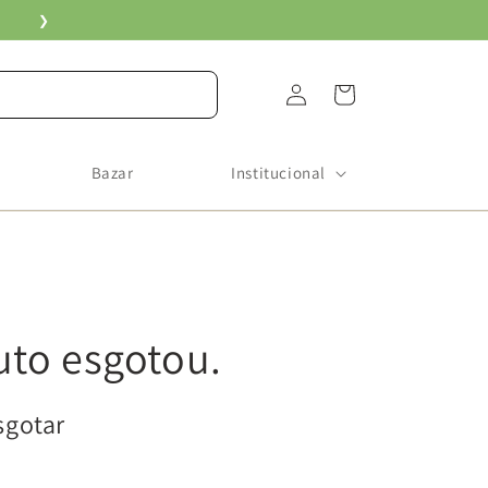
❯
Fazer
Carrinho
login
Bazar
Institucional
uto esgotou.
sgotar