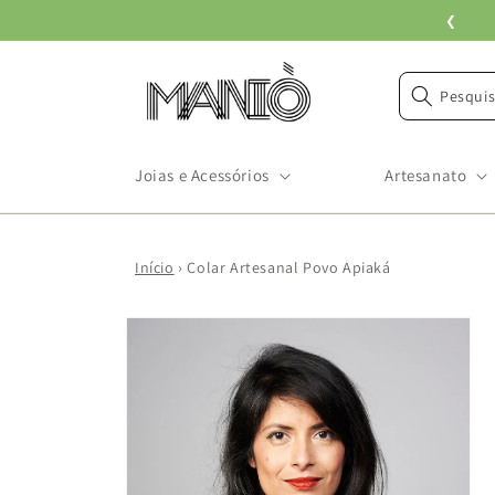
Pular
❮
para o
conteúdo
Pesquis
Joias e Acessórios
Artesanato
Início
›
Colar Artesanal Povo Apiaká
Pular para
as
informações
do produto