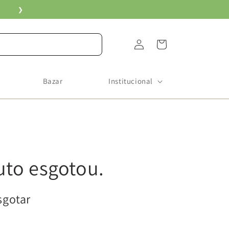
❯
Fazer
Carrinho
login
Bazar
Institucional
uto esgotou.
sgotar