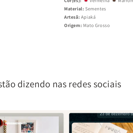
Cor(es):
Vermelha
Marro
Material:
Sementes
Artesã:
Apiaká
Origem:
Mato Grosso
stão dizendo nas redes sociais