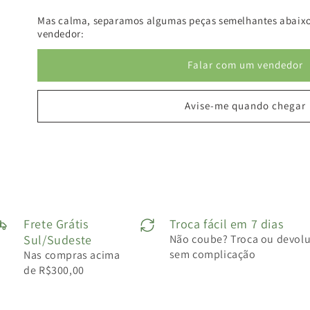
Mas calma, separamos algumas peças semelhantes abaixo
vendedor:
Falar com um vendedor
Avise-me quando chegar
Frete Grátis
Troca fácil em 7 dias
Sul/Sudeste
Não coube? Troca ou devol
sem complicação
Nas compras acima
de R$300,00