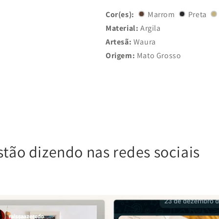
Cor(es):
Marrom
Preta
Material:
Argila
Artesã:
Waura
Origem:
Mato Grosso
stão dizendo nas redes sociais