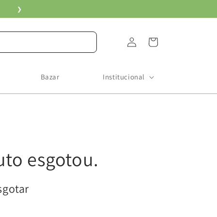
❯
Fazer
Carrinho
login
Bazar
Institucional
uto esgotou.
sgotar