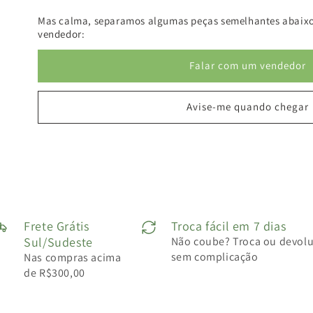
Mas calma, separamos algumas peças semelhantes abaixo
vendedor:
Falar com um vendedor
Avise-me quando chegar
Frete Grátis
Troca fácil em 7 dias
Sul/Sudeste
Não coube? Troca ou devol
sem complicação
Nas compras acima
de R$300,00