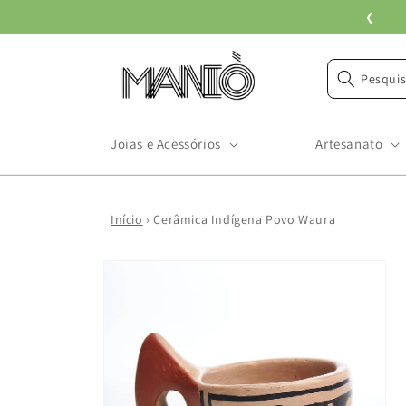
Pular
❮
para o
conteúdo
Pesquis
Joias e Acessórios
Artesanato
Início
›
Cerâmica Indígena Povo Waura
Pular para
as
informações
do produto