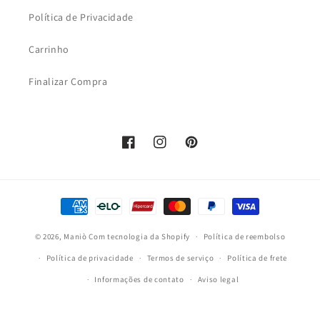
Política de Privacidade
Carrinho
Finalizar Compra
Facebook
Instagram
Pinterest
Formas
de
© 2026,
Maniò
Com tecnologia da Shopify
pagamento
Política de reembolso
Política de privacidade
Termos de serviço
Política de frete
Informações de contato
Aviso legal