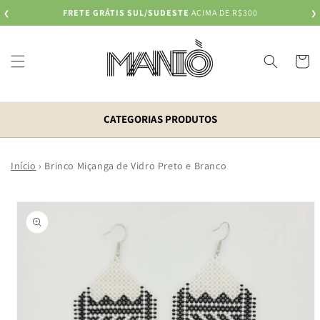
Pular
FRETE GRÁTIS SUL/SUDESTE
ACIMA DE R$300
❮
para o
❯
conteúdo
Carrinh
CATEGORIAS PRODUTOS
Início
›
Brinco Miçanga de Vidro Preto e Branco
Pular para
as
informações
do produto