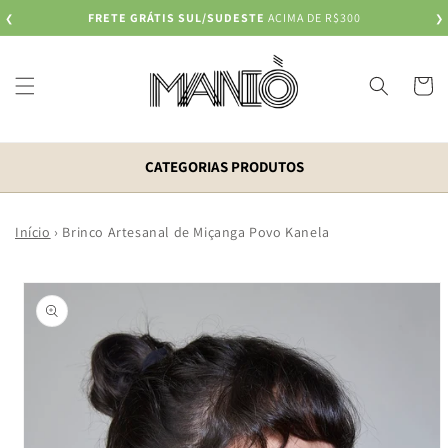
Pular
FRETE GRÁTIS SUL/SUDESTE
ACIMA DE R$300
❮
para o
❯
conteúdo
Carrinh
CATEGORIAS PRODUTOS
Início
›
Brinco Artesanal de Miçanga Povo Kanela
Pular para
as
informações
do produto