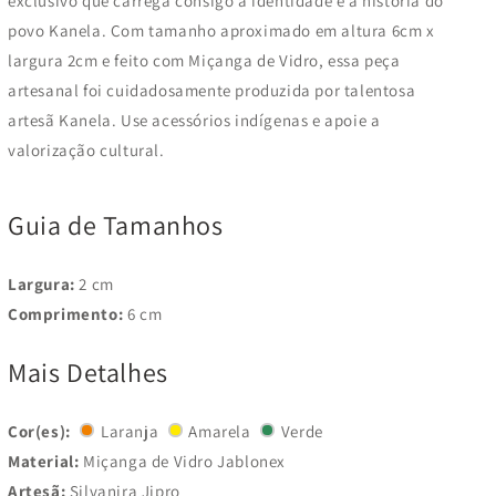
exclusivo que carrega consigo a identidade e a história do
povo Kanela.
Com tamanho aproximado em altura
6cm x
largura 2cm
e feito com
Miçanga de Vidro
, essa peça
artesanal foi cuidadosamente produzida por talentosa
artesã Kanela.
Use acessórios indígenas e apoie a
valorização cultural.
Guia de Tamanhos
Largura:
2 cm
Comprimento:
6 cm
Mais Detalhes
Cor(es):
Laranja
Amarela
Verde
Material:
Miçanga de Vidro Jablonex
Artesã:
Silvanira Jipro