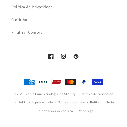
Política de Privacidade
Carrinho
Finalizar Compra
Facebook
Instagram
Pinterest
Formas
de
© 2026,
Maniò
Com tecnologia da Shopify
pagamento
Política de reembolso
Política de privacidade
Termos de serviço
Política de frete
Informações de contato
Aviso legal