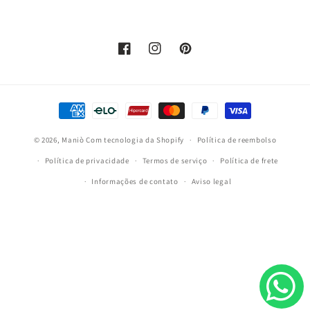
Facebook
Instagram
Pinterest
Formas
de
© 2026,
Maniò
Com tecnologia da Shopify
pagamento
Política de reembolso
Política de privacidade
Termos de serviço
Política de frete
Informações de contato
Aviso legal