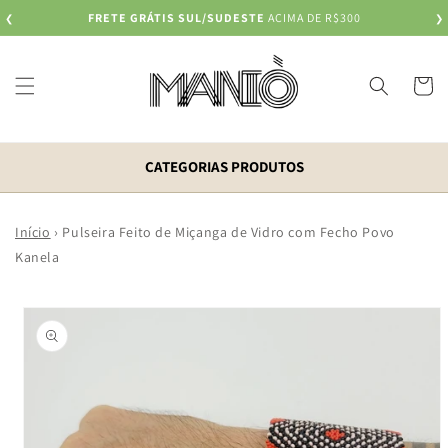
Pular
FRETE GRÁTIS SUL/SUDESTE
ACIMA DE R$300
❮
para o
❯
conteúdo
Carrinh
CATEGORIAS PRODUTOS
Início
›
Pulseira Feito de Miçanga de Vidro com Fecho Povo
Kanela
Pular para
as
informações
do produto