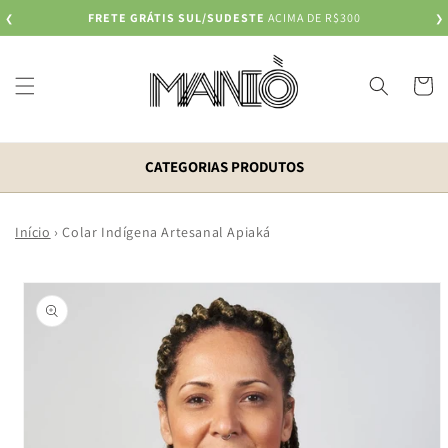
Pular
FRETE GRÁTIS SUL/SUDESTE
ACIMA DE R$300
❮
para o
❯
conteúdo
Carrinh
CATEGORIAS PRODUTOS
Início
›
Colar Indígena Artesanal Apiaká
Pular para
as
informações
do produto