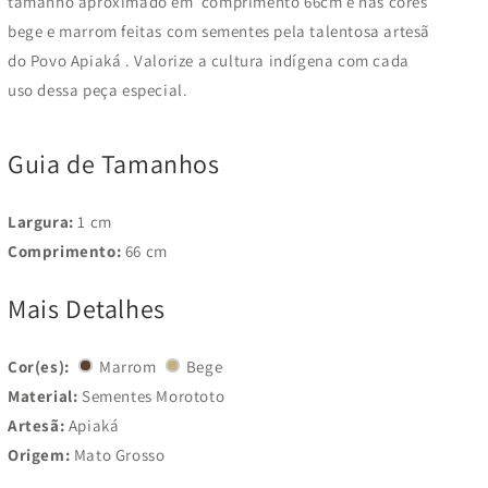
tamanho aproximado em
comprimento 66cm
e nas cores
bege e marrom feitas com sementes pela talentosa artesã
do Povo Apiaká
. Valorize a cultura indígena com cada
uso dessa peça especial.
Guia de Tamanhos
Largura:
1 cm
Comprimento:
66 cm
Mais Detalhes
Cor(es):
Marrom
Bege
Material:
Sementes Morototo
Artesã:
Apiaká
Origem:
Mato Grosso