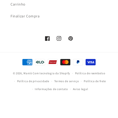
Carrinho
Finalizar Compra
Facebook
Instagram
Pinterest
Formas
de
© 2026,
Maniò
Com tecnologia da Shopify
pagamento
Política de reembolso
Política de privacidade
Termos de serviço
Política de frete
Informações de contato
Aviso legal